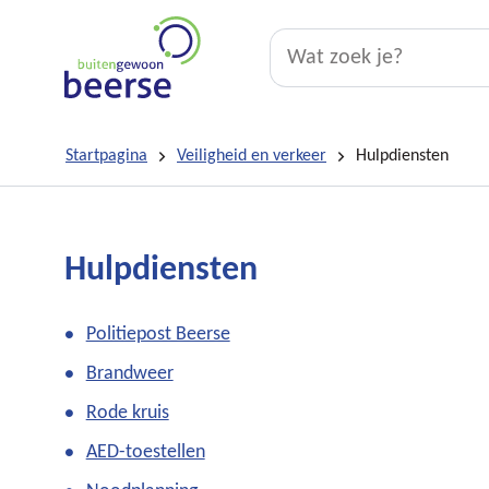
Lokaal
Wat
zoek
bestuur
je?
Beerse
Startpagina
Veiligheid en verkeer
Hulpdiensten
Hulpdiensten
Thema's
Politiepost Beerse
Brandweer
Rode kruis
AED-toestellen