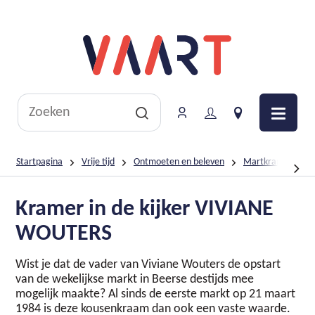
Naar
inhoud
Lokaal
bestuur
Beerse
Wat
Meld
Vacatures
2340
zoek
je
in
Men
je?
aan
kaart
Zoeken
Startpagina
Vrije tijd
Ontmoeten en beleven
Martkramers in B
Kramer in de kijker VIVIANE
scroll
WOUTERS
naar
Wist je dat de vader van Viviane Wouters de opstart
van de wekelijkse markt in Beerse destijds mee
links
mogelijk maakte? Al sinds de eerste markt op 21 maart
1984 is deze kousenkraam dan ook een vaste waarde.