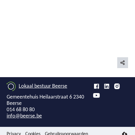
Deel
deze
Lokaal bestuur Beerse
pagina
Adres
,
Gemeentehuis
Heilaarstraat 6
2340
Beerse
Tel.
014 68 80 80
E-
info
@
beerse.be
mail
Privacy
Cookies
Gebruiksvoorwaarden