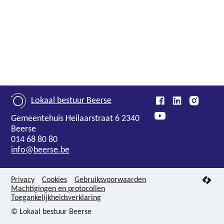
a
i
l
Lokaal bestuur Beerse
Adres
,
Gemeentehuis
Heilaarstraat 6
2340
Beerse
Tel.
014 68 80 80
E-
info
@
beerse.be
mail
Privacy
Cookies
Gebruiksvoorwaarden
Machtigingen en protocollen
lcp.nv
Toegankelijkheidsverklaring
2026
©
© Lokaal bestuur Beerse