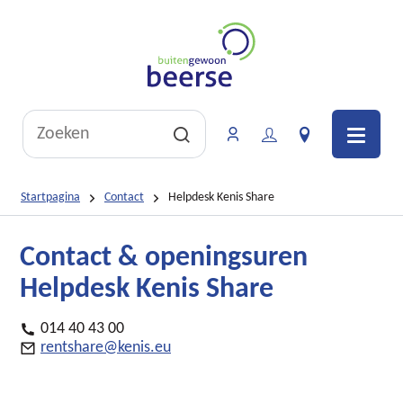
Naar
inhoud
Lokaal
bestuur
Beerse
Wat
Meld
Vacatures
2340
zoek
je
in
Men
je?
aan
kaart
Zoeken
Startpagina
Contact
Helpdesk Kenis Share
Contact & openingsuren
Helpdesk Kenis Share
Contact
T
014 40 43 00
e
E
rentshare
@
kenis.eu
l.
-
m